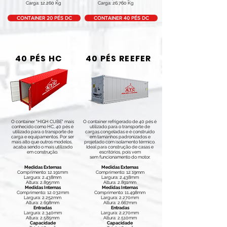
Carga: 12.260 Kg
Carga: 26.760 Kg
CONTAINER 20 PÉS DC
CONTAINER 40 PÉS DC
40 PÉS HC
40 PÉS REEFER
O container "HIGH CUBE" mais
O container refrigerado de 40 pés é
conhecido como HC, 40 pés é
utilizado para o transporte de
utilizado para o transporte de
cargas congeladas e é construído
carga e equipamentos. Por ser
em tamanhos padronizados e
mais alto que outros modelos,
projetado com isolamento térmico.
acaba sendo o mais utilizado
Ideal para construção de casas e
em construção.
escritórios, pois vem
sem funcionamento do motor.
Medidas Externas
Medidas Externas
Comprimento: 12.191mm
Comprimento: 12.19mm
Largura: 2.438mm
Largura: 2.438mm
Altura: 2.895mm
Altura: 2.891mm
Medidas Internas
Medidas Internas
Comprimento: 12.032mm
Comprimento: 11.498mm
Largura: 2.252mm
Largura: 2.270mm
Altura: 2.698mm
Altura: 2.667mm
Entradas
Entradas
Largura: 2.340mm
Largura: 2.270mm
Altura: 2.585mm
Altura: 2.510mm
Capacidade
Capacidade