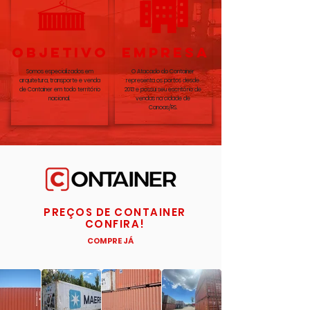
OBJETIVO
EMPRESA
Somos especializados em
O Atacado do Container
arquitetura, transporte e venda
representa os portos desde
de Container em todo território
2013 e possui seu escritório de
nacional.
vendas na cidade de
Canoas/RS.
PREÇOS DE CONTAINER
CONFIRA!
COMPRE JÁ