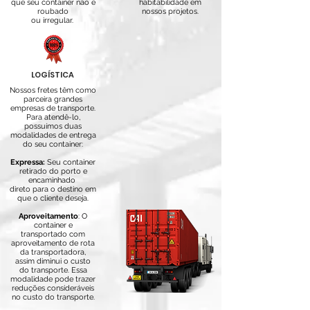
que seu container não é
habitabilidade em
roubado
nossos projetos.
ou irregular.
LOGÍSTICA
Nossos fretes têm como
parceira grandes
empresas de transporte.
Para atendê-lo,
possuímos duas
modalidades de entrega
do seu container:
Expressa:
Seu container
retirado do porto e
encaminhado
direto para o destino em
que
o cliente deseja.
Aproveitamento
: O
container e
transportado com
aproveitamento de rota
da transportadora,
assim diminui o custo
do transporte. Essa
modalidade pode trazer
reduções consideráveis
no custo do transporte.