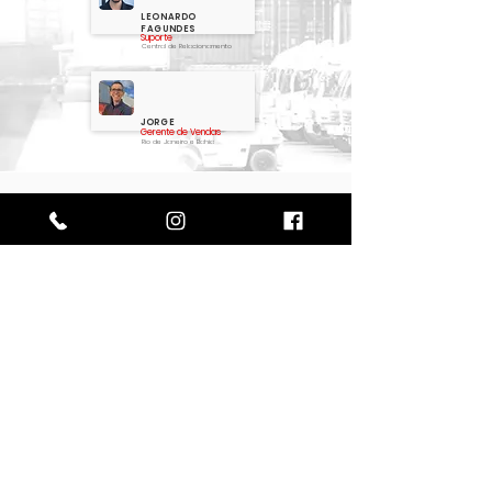
LEONARDO
FAGUNDES
Suporte
Central de Relacionamento
JORGE
Gerente de Vendas
Rio de Janeiro e Bahia
Perguntas frequentes
Tipos de Containers
Construções e Casas