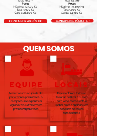
Total: 76.4m³
Total: 56.3m³
Pesos
Pesos
Máximo: 32.500 Kg
Máximo: 50.400 Kg
Tara: 3.900 Kg
Tara:5.040 Kg
Carga: 28.600 Kg
Carga: 44.360 Kg
CONTAINER 40 PÉS REFFER
CONTAINER 40 PÉS HC
QUEM SOMOS
equipe
LOCAIS
Possuímos uma equipe de alta
Representamos todos os
performance para atendê-lo,
terminais do Brasil, trazendo
desejando uma experiência
para você, nosso cliente, o
agradável e extremamente
melhor custo e qualidade em
profissional para você.
cada uma de nossas
especialidades.