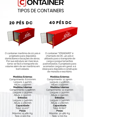
TIPOS DE CONTAINERS
20 PÉS DC
40 PÉS DC
O container marítimo de 20 pés é
O container "STANDARD" é
projetado para depósitos
chamado de DC, 40 pés é
domiciliares e locações de obras.
utilizado para o transporte de
Por sua estrutura ser mais leve,
carga e possui tamanhos
torna-se fácil o transporte do
padronizados. É projetado para
volume além de ser marítimo em
acomodar cargas em geral. e é
bom estado.
ideal para depósito e construção
de moradia e escritório.
Medidas Externas
Medidas Externas
Comprimento: 6.000mm
Comprimento: 12.19mm
Largura: 2.44mm
Largura: 2.438mm
Altura: 2.591mm
Altura: 2.591mm
Medidas Internas
Medidas Internas
Comprimento: 5.998mm
Comprimento: 12.032mm
Largura: 2.353mm
Largura: 2.352mm
Altura: 2.393mm
Altura: 2.392mm
Entradas
Entradas
Largura: 2.340mm
Largura: 2.340mm
Altura: 2.280mm
Altura: 2.280mm
Capacidade
Capacidade
Total: 33.2m³
Total: 67.6m³
Pesos
Pesos
Máximo: 15.480 Kg
Máximo: 30.480 Kg
Tara: 2,300 Kg
Tara: 3.720 Kg