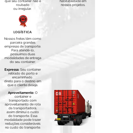
que seu container não é
habitabilidade em
roubado
nossos projetos.
ou irregular.
LOGÍSTICA
Nossos fretes têm como
parceira grandes
empresas de transporte.
Para atendê-lo,
possuímos duas
modalidades de entrega
do seu container:
Expressa:
Seu container
retirado do porto e
encaminhado
direto para o destino em
que
o cliente deseja.
Aproveitamento
: O
container e
transportado com
aproveitamento de rota
da transportadora,
assim diminui o custo
do transporte. Essa
modalidade pode trazer
reduções consideráveis
no custo do transporte.