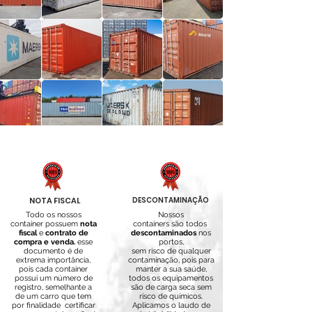
NOTA FISCAL
DESCONTAMINAÇÃO
Todo os nossos
Nossos
container possuem
nota
containers são todos
fiscal
e
contrato de
descontaminados
nos
compra e venda.
esse
portos,
documento é de
sem risco de qualquer
extrema importância,
contaminação, pois para
pois cada container
manter a sua saúde,
possui um número de
todos os equipamentos
registro, semelhante a
são de carga seca sem
de um carro que tem
risco de químicos.
por finalidade certificar
A
plicamos o laudo de