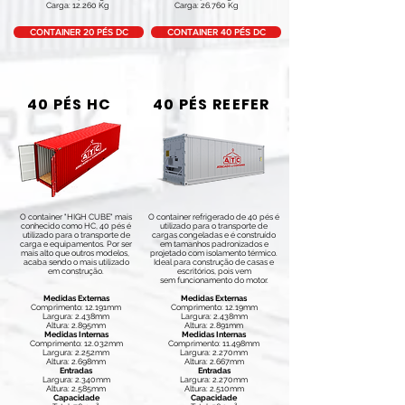
Carga: 12.260 Kg
Carga: 26.760 Kg
CONTAINER 20 PÉS DC
CONTAINER 40 PÉS DC
40 PÉS HC
40 PÉS REEFER
O container "HIGH CUBE" mais
O container refrigerado de 40 pés é
conhecido como HC, 40 pés é
utilizado para o transporte de
utilizado para o transporte de
cargas congeladas e é construído
carga e equipamentos. Por ser
em tamanhos padronizados e
mais alto que outros modelos,
projetado com isolamento térmico.
acaba sendo o mais utilizado
Ideal para construção de casas e
em construção.
escritórios, pois vem
sem funcionamento do motor.
Medidas Externas
Medidas Externas
Comprimento: 12.191mm
Comprimento: 12.19mm
Largura: 2.438mm
Largura: 2.438mm
Altura: 2.895mm
Altura: 2.891mm
Medidas Internas
Medidas Internas
Comprimento: 12.032mm
Comprimento: 11.498mm
Largura: 2.252mm
Largura: 2.270mm
Altura: 2.698mm
Altura: 2.667mm
Entradas
Entradas
Largura: 2.340mm
Largura: 2.270mm
Altura: 2.585mm
Altura: 2.510mm
Capacidade
Capacidade