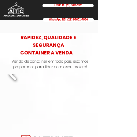
LIGUE JÁ: (51) 3428-5570
WhatsApp RS: (21) 99601-7984
RAPIDEZ, QUALIDADE E
SEGURANÇA
CONTAINER A VENDA
Venda de container em todo país, estamos
preparados para lidar com o seu projeto!