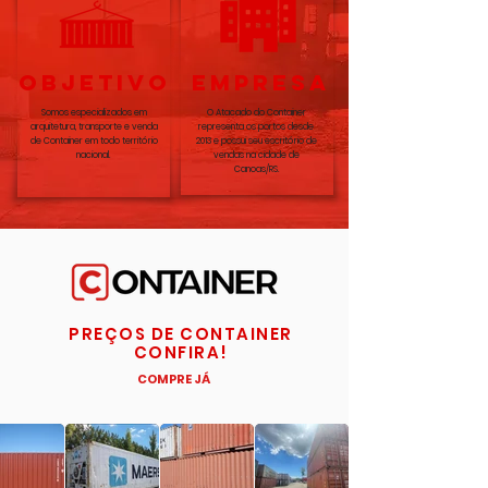
OBJETIVO
EMPRESA
Somos especializados em
O Atacado do Container
arquitetura, transporte e venda
representa os portos desde
de Container em todo território
2013 e possui seu escritório de
nacional.
vendas na cidade de
Canoas/RS.
PREÇOS DE CONTAINER
CONFIRA!
COMPRE JÁ