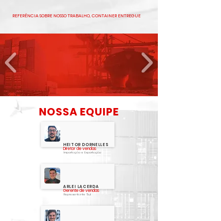
REFERÊNCIA SOBRE NOSSO TRABALHO, CONTAINER ENTREGUE
NOSSA EQUIPE
HEITOR DORNELLES
Diretor de vendas
Importação e Exportação
ARLEI LACERDA
Gerente de vendas
Representante Sul