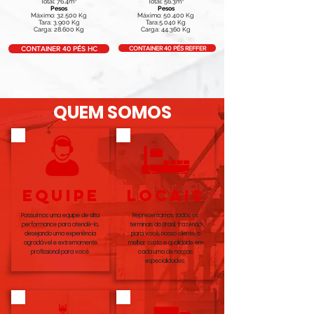
Total: 76.4m³
Total: 56.3m³
Pesos
Pesos
Máximo: 32.500 Kg
Máximo: 50.400 Kg
Tara: 3.900 Kg
Tara:5.040 Kg
Carga: 28.600 Kg
Carga: 44.360 Kg
CONTAINER 40 PÉS REFFER
CONTAINER 40 PÉS HC
QUEM SOMOS
equipe
LOCAIS
Possuímos uma equipe de alta
Representamos todos os
performance para atendê-lo,
terminais do Brasil, trazendo
desejando uma experiência
para você, nosso cliente, o
agradável e extremamente
melhor custo e qualidade em
profissional para você.
cada uma de nossas
especialidades.