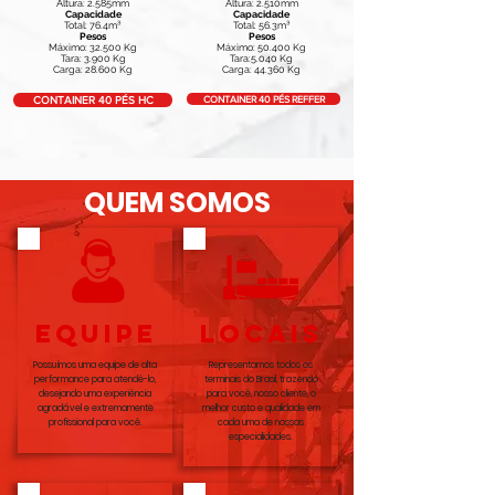
Altura: 2.585mm
Altura: 2.510mm
Capacidade
Capacidade
Total: 76.4m³
Total: 56.3m³
Pesos
Pesos
Máximo: 32.500 Kg
Máximo: 50.400 Kg
Tara: 3.900 Kg
Tara:5.040 Kg
Carga: 28.600 Kg
Carga: 44.360 Kg
CONTAINER 40 PÉS REFFER
CONTAINER 40 PÉS HC
QUEM SOMOS
equipe
LOCAIS
Possuímos uma equipe de alta
Representamos todos os
performance para atendê-lo,
terminais do Brasil, trazendo
desejando uma experiência
para você, nosso cliente, o
agradável e extremamente
melhor custo e qualidade em
profissional para você.
cada uma de nossas
especialidades.