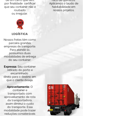
de um carro que tem
risco de químicos.
por finalidade certificar
A
plicamos o laudo de
que seu container não é
habitabilidade em
roubado
nossos projetos.
ou irregular.
LOGÍSTICA
Nossos fretes têm como
parceira grandes
empresas de transporte.
Para atendê-lo,
possuímos duas
modalidades de entrega
do seu container:
Expressa:
Seu container
retirado do porto e
encaminhado
direto para o destino em
que
o cliente deseja.
Aproveitamento
: O
container e
transportado com
aproveitamento de rota
da transportadora,
assim diminui o custo
do transporte. Essa
modalidade pode trazer
reduções consideráveis