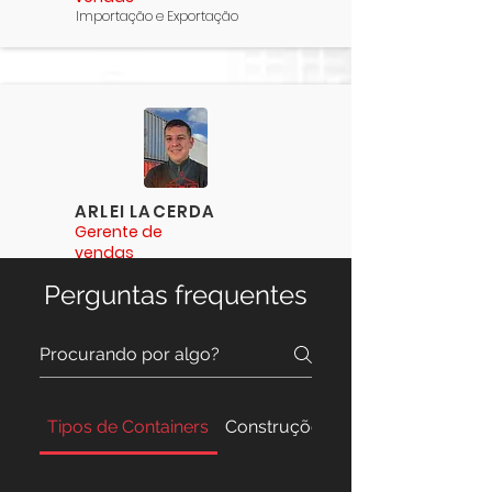
Importação e Exportação
ARLEI LACERDA
Gerente de
vendas
Representante Sul
Perguntas frequentes
Tipos de Containers
Construções e Casas
LEONARDO
FAGUNDES