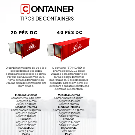
TIPOS DE CONTAINERS
20 PÉS DC
40 PÉS DC
O container marítimo de 20 pés é
O container "STANDARD" é
projetado para depósitos
chamado de DC, 40 pés é
domiciliares e locações de obras.
utilizado para o transporte de
Por sua estrutura ser mais leve,
carga e possui tamanhos
torna-se fácil o transporte do
padronizados. É projetado para
volume além de ser marítimo em
acomodar cargas em geral. e é
bom estado.
ideal para depósito e construção
de moradia e escritório.
Medidas Externas
Medidas Externas
Comprimento: 6.000mm
Comprimento: 12.19mm
Largura: 2.44mm
Largura: 2.438mm
Altura: 2.591mm
Altura: 2.591mm
Medidas Internas
Medidas Internas
Comprimento: 5.998mm
Comprimento: 12.032mm
Largura: 2.353mm
Largura: 2.352mm
Altura: 2.393mm
Altura: 2.392mm
Entradas
Entradas
Largura: 2.340mm
Largura: 2.340mm
Altura: 2.280mm
Altura: 2.280mm
Capacidade
Capacidade
Total: 33.2m³
Total: 67.6m³
Pesos
Pesos