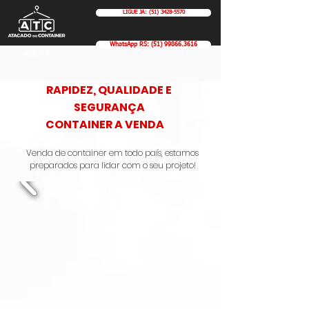
LIGUE JÁ: (51) 3428-5570
WhatsApp RS: (51) 99866.3616
VOLTAR
RAPIDEZ, QUALIDADE E
SEGURANÇA
CONTAINER A VENDA
Venda de container em todo país, estamos
preparados para lidar com o seu projeto!