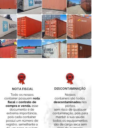
NOTA FISCAL
DESCONTAMINAÇÃO
Todo os nossos
Nossos
container possuem
nota
containers são todos
fiscal
e
contrato de
descontaminados
nos
compra e venda.
esse
portos,
documento é de
sem risco de qualquer
extrema importância,
contaminação, pois para
pois cada container
manter a sua saúde,
possui um número de
todos os equipamentos
registro, semelhante a
são de carga seca sem