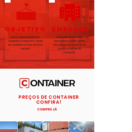
OBJETIVO
EMPRESA
Somos especializados em
O Atacado do Container
arquitetura, transporte e venda
representa os portos desde
de Container em todo território
2013 e possui seu escritório de
nacional.
vendas na cidade de
Canoas/RS.
PREÇOS DE CONTAINER
CONFIRA!
COMPRE JÁ