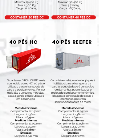
Máximo: 15.480 Kg
Máximo: 30.480 Kg
Tara: 2,300 Kg
Tara: 3.720 Kg
Carga: 12.260 Kg
Carga: 26.760 Kg
CONTAINER 20 PÉS DC
CONTAINER 40 PÉS DC
40 PÉS HC
40 PÉS REEFER
O container "HIGH CUBE" mais
O container refrigerado de 40 pés é
conhecido como HC, 40 pés é
utilizado para o transporte de
utilizado para o transporte de
cargas congeladas e é construído
carga e equipamentos. Por ser
em tamanhos padronizados e
mais alto que outros modelos,
projetado com isolamento térmico.
acaba sendo o mais utilizado
Ideal para construção de casas e
em construção.
escritórios, pois vem
sem funcionamento do motor.
Medidas Externas
Medidas Externas
Comprimento: 12.191mm
Comprimento: 12.19mm
Largura: 2.438mm
Largura: 2.438mm
Altura: 2.895mm
Altura: 2.891mm
Medidas Internas
Medidas Internas
Comprimento: 12.032mm
Comprimento: 11.498mm
Largura: 2.252mm
Largura: 2.270mm
Altura: 2.698mm
Altura: 2.667mm
Entradas
Entradas
Largura: 2.340mm
Largura: 2.270mm