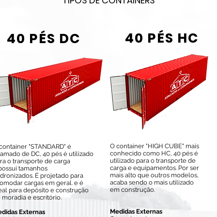
TIPOS DE CONTAINERS
40 PÉS HC
40 PÉS DC
O container "HIGH CUBE" mais
container "STANDARD" é
conhecido como HC, 40 pés é
amado de DC, 40 pés é utilizado
utilizado para o transporte de
ra o transporte de carga
carga e equipamentos. Por ser
possui tamanhos
mais alto que outros modelos,
dronizados. É projetado para
acaba sendo o mais utilizado
omodar cargas em geral. e é
em construção.
eal para depósito e construção
 moradia e escritório.
Medidas Externas
didas Externas