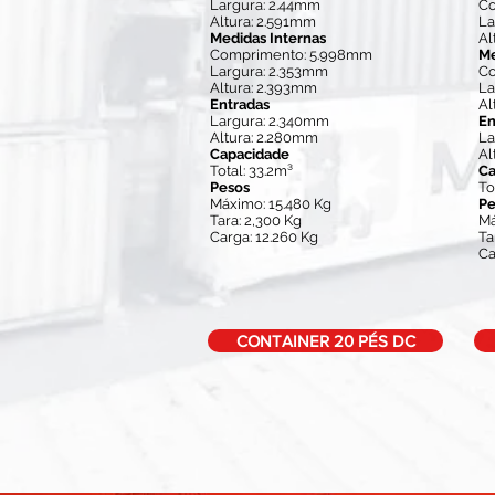
Largura: 2.44mm
Co
Altura: 2.591mm
La
Medidas Internas
Al
Comprimento: 5.998mm
Me
Largura: 2.353mm
Co
Altura: 2.393mm
La
Entradas
Al
Largura: 2.340mm
En
Altura: 2.280mm
La
Capacidade
Al
Total: 33.2m³
Ca
Pesos
To
Máximo: 15.480 Kg
Pe
Tara: 2,300 Kg
Má
Carga: 12.260 Kg
Ta
Ca
CONTAINER 20 PÉS DC