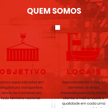
QUEM SOMOS
OBJETIVO
LOCAIS
Somos especializados em
Representamos todos os
arquitetura, transporte e
terminais do Brasil,
venda de Container em
trazendo para você, nosso
todo território nacional.
cliente, o melhor custo e
qualidade em cada uma