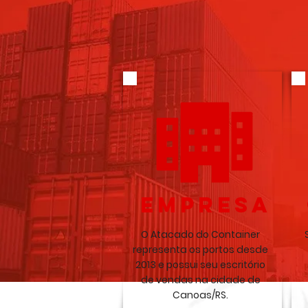
EMPRESA
O Atacado do Container
representa os portos desde
2013 e possui seu escritório
de vendas na cidade de
Canoas/RS.