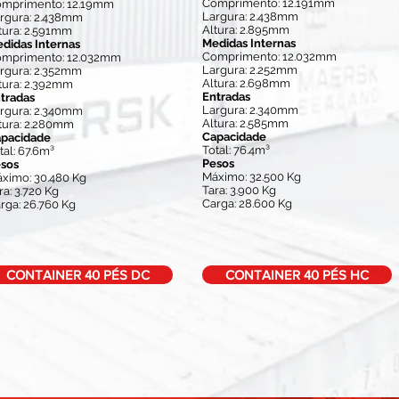
Comprimento: 12.191mm
mprimento: 12.19mm
Largura: 2.438mm
rgura: 2.438mm
Altura: 2.895mm
tura: 2.591mm
Medidas Internas
didas Internas
Comprimento: 12.032mm
mprimento: 12.032mm
Largura: 2.252mm
rgura: 2.352mm
Altura: 2.698mm
tura: 2.392mm
Entradas
tradas
Largura: 2.340mm
rgura: 2.340mm
Altura: 2.585mm
tura: 2.280mm
Capacidade
pacidade
Total: 76.4m³
tal: 67.6m³
Pesos
sos
Máximo: 32.500 Kg
ximo: 30.480 Kg
Tara: 3.900 Kg
ra: 3.720 Kg
Carga: 28.600 Kg
rga: 26.760 Kg
CONTAINER 40 PÉS DC
CONTAINER 40 PÉS HC