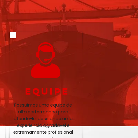
equipe
Possuímos uma equipe de
alta performance para
atendê-lo, desejando uma
experiência agradável e
extremamente profissional