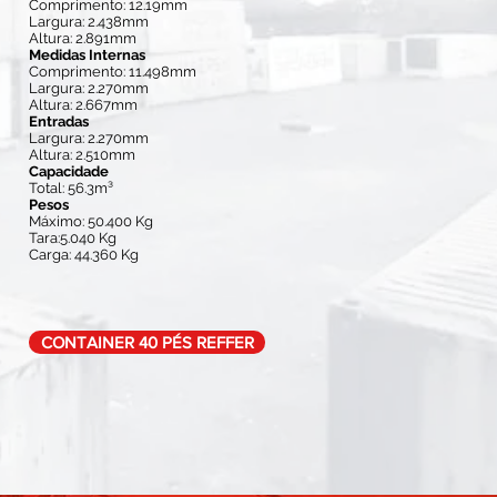
Comprimento: 12.19mm
Largura: 2.438mm
Altura: 2.891mm
Medidas Internas
Comprimento: 11.498mm
Largura: 2.270mm
Altura: 2.667mm
Entradas
Largura: 2.270mm
Altura: 2.510mm
Capacidade
Total: 56.3m³
Pesos
Máximo: 50.400 Kg
Tara:5.040 Kg
Carga: 44.360 Kg
CONTAINER 40 PÉS REFFER