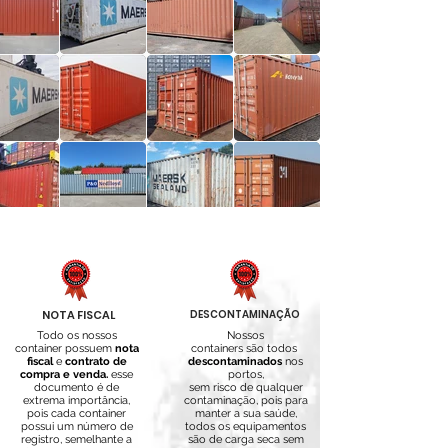
NOTA FISCAL
DESCONTAMINAÇÃO
Todo os nossos
Nossos
container possuem
nota
containers são todos
fiscal
e
contrato de
descontaminados
nos
compra e venda.
esse
portos,
documento é de
sem risco de qualquer
extrema importância,
contaminação, pois para
pois cada container
manter a sua saúde,
possui um número de
todos os equipamentos
registro, semelhante a
são de carga seca sem