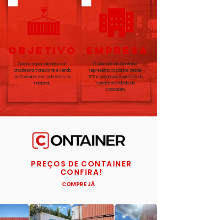
OBJETIVO
EMPRESA
Somos especializados em
O Atacado do Container
arquitetura, transporte e venda
representa os portos desde
de Container em todo território
2013 e possui seu escritório de
nacional.
vendas na cidade de
Canoas/RS.
PREÇOS DE CONTAINER
CONFIRA!
COMPRE JÁ