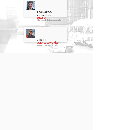
LEONARDO
FAGUNDES
Suporte
Central de Relacionamento
JORGE
Gerente de Vendas
Rio de Janeiro e Bahia