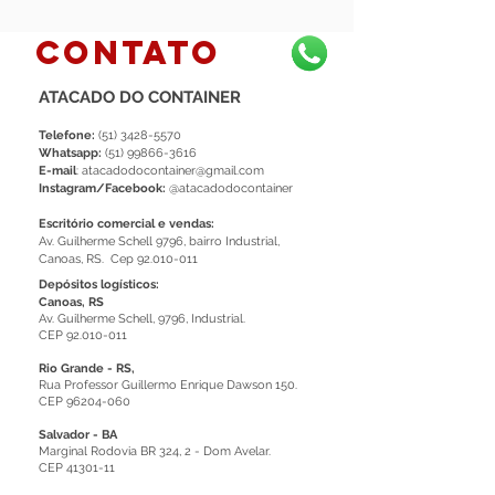
contato
ATACADO DO CONTAINER
Telefone:
(51) 3428-5570
Whatsapp:
(51) 99866-3616
E-mail
:
atacadodocontainer@gmail.com
Instagram/Facebook:
@atacadodocontainer
Escritório comercial e vendas:
Av. Guilherme Schell 9796, bairro Industrial,
Canoas, RS. Cep 92.010-011
Depósitos logísticos:
Canoas, RS
Av. Guilherme Schell, 9796, Industrial.
CEP
92.010-011
Rio Grande - RS,
Rua Professor Guillermo Enrique Dawson 150.
CEP
96204-060
Salvador - BA
Marginal Rodovia BR 324, 2 - Dom Avelar.
CEP
41301-11