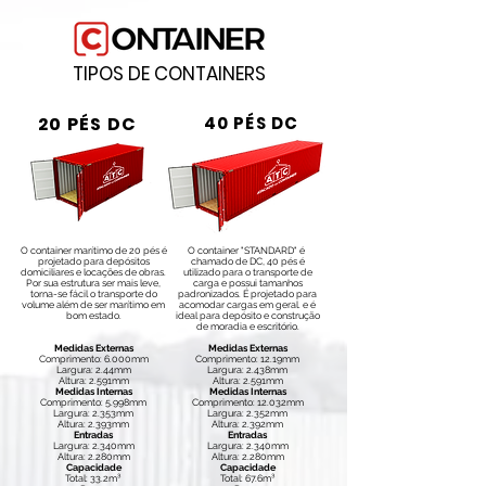
TIPOS DE CONTAINERS
20 PÉS DC
40 PÉS DC
O container marítimo de 20 pés é
O container "STANDARD" é
projetado para depósitos
chamado de DC, 40 pés é
domiciliares e locações de obras.
utilizado para o transporte de
Por sua estrutura ser mais leve,
carga e possui tamanhos
torna-se fácil o transporte do
padronizados. É projetado para
volume além de ser marítimo em
acomodar cargas em geral. e é
bom estado.
ideal para depósito e construção
de moradia e escritório.
Medidas Externas
Medidas Externas
Comprimento: 6.000mm
Comprimento: 12.19mm
Largura: 2.44mm
Largura: 2.438mm
Altura: 2.591mm
Altura: 2.591mm
Medidas Internas
Medidas Internas
Comprimento: 5.998mm
Comprimento: 12.032mm
Largura: 2.353mm
Largura: 2.352mm
Altura: 2.393mm
Altura: 2.392mm
Entradas
Entradas
Largura: 2.340mm
Largura: 2.340mm
Altura: 2.280mm
Altura: 2.280mm
Capacidade
Capacidade
Total: 33.2m³
Total: 67.6m³