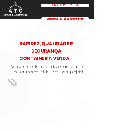
LIGUE JÁ: (51) 3428-5570
WhatsApp SC: (51) 99866-3616
RAPIDEZ, QUALIDADE E
SEGURANÇA
CONTAINER A VENDA
Venda de container em todo país, estamos
preparados para lidar com o seu projeto!