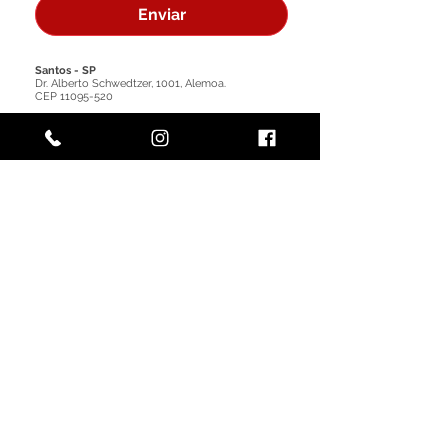
Enviar
Santos - SP
​Dr. Alberto Schwedtzer, 1001, Alemoa.
CEP
11095-520
Rio de janeiro - RJ
RJ-071, 119 - Caju.
CEP
20930-040
Paranaguá - PR
Estr. Velha de Alexandra 56, Imbocuí.
CEP
83250-000
Itajaí - SC
Rodovia BR 101, Km 116, Salseiros.
CEP
88317-000