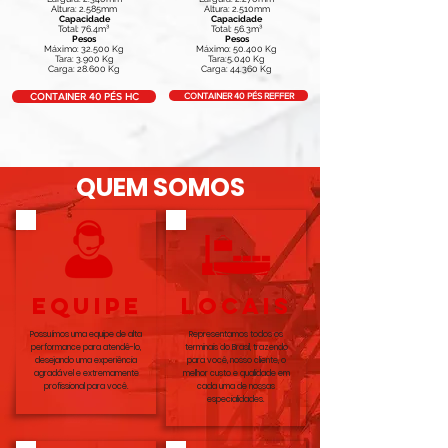
Altura: 2.585mm
Altura: 2.510mm
Capacidade
Capacidade
Total: 76.4m³
Total: 56.3m³
Pesos
Pesos
Máximo: 32.500 Kg
Máximo: 50.400 Kg
Tara: 3.900 Kg
Tara:5.040 Kg
Carga: 28.600 Kg
Carga: 44.360 Kg
CONTAINER 40 PÉS REFFER
CONTAINER 40 PÉS HC
QUEM SOMOS
equipe
LOCAIS
Possuímos uma equipe de alta
Representamos todos os
performance para atendê-lo,
terminais do Brasil, trazendo
desejando uma experiência
para você, nosso cliente, o
agradável e extremamente
melhor custo e qualidade em
profissional para você.
cada uma de nossas
especialidades.