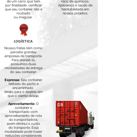
de um carro que tem
risco de químicos.
por finalidade certificar
A
plicamos o laudo de
que seu container não é
habitabilidade em
roubado
nossos projetos.
ou irregular.
LOGÍSTICA
Nossos fretes têm como
parceira grandes
empresas de transporte.
Para atendê-lo,
possuímos duas
modalidades de entrega
do seu container:
Expressa:
Seu container
retirado do porto e
encaminhado
direto para o destino em
que
o cliente deseja.
Aproveitamento
: O
container e
transportado com
aproveitamento de rota
da transportadora,
assim diminui o custo
do transporte. Essa
modalidade pode trazer
reduções consideráveis