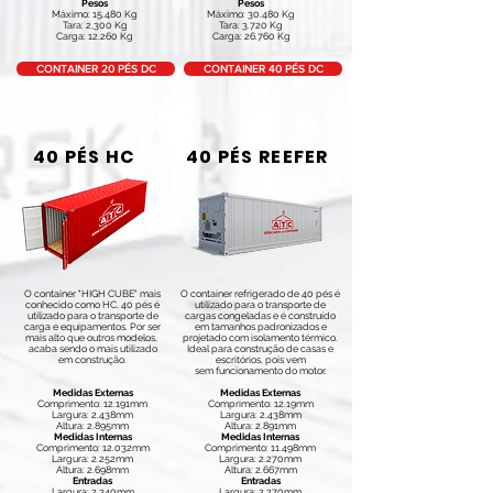
Pesos
Pesos
Máximo: 15.480 Kg
Máximo: 30.480 Kg
Tara: 2,300 Kg
Tara: 3.720 Kg
Carga: 12.260 Kg
Carga: 26.760 Kg
CONTAINER 20 PÉS DC
CONTAINER 40 PÉS DC
40 PÉS HC
40 PÉS REEFER
O container "HIGH CUBE" mais
O container refrigerado de 40 pés é
conhecido como HC, 40 pés é
utilizado para o transporte de
utilizado para o transporte de
cargas congeladas e é construído
carga e equipamentos. Por ser
em tamanhos padronizados e
mais alto que outros modelos,
projetado com isolamento térmico.
acaba sendo o mais utilizado
Ideal para construção de casas e
em construção.
escritórios, pois vem
sem funcionamento do motor.
Medidas Externas
Medidas Externas
Comprimento: 12.191mm
Comprimento: 12.19mm
Largura: 2.438mm
Largura: 2.438mm
Altura: 2.895mm
Altura: 2.891mm
Medidas Internas
Medidas Internas
Comprimento: 12.032mm
Comprimento: 11.498mm
Largura: 2.252mm
Largura: 2.270mm
Altura: 2.698mm
Altura: 2.667mm
Entradas
Entradas
Largura: 2.340mm
Largura: 2.270mm