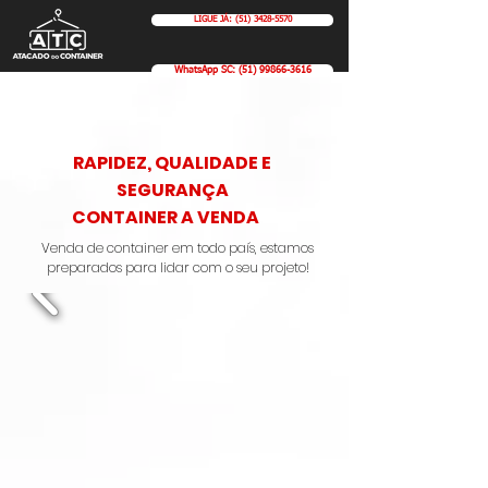
LIGUE JÁ: (51) 3428-5570
WhatsApp SC: (51) 99866-3616
RAPIDEZ, QUALIDADE E
SEGURANÇA
CONTAINER A VENDA
Venda de container em todo país, estamos
preparados para lidar com o seu projeto!