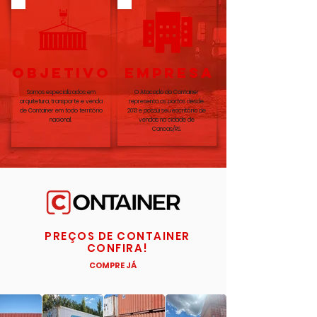
OBJETIVO
EMPRESA
Somos especializados em
O Atacado do Container
arquitetura, transporte e venda
representa os portos desde
de Container em todo território
2013 e possui seu escritório de
nacional.
vendas na cidade de
Canoas/RS.
PREÇOS DE CONTAINER
CONFIRA!
COMPRE JÁ