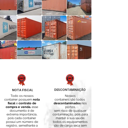
NOTA FISCAL
DESCONTAMINAÇÃO
Todo os nossos
Nossos
container possuem
nota
containers são todos
fiscal
e
contrato de
descontaminados
nos
compra e venda.
esse
portos,
documento é de
sem risco de qualquer
extrema importância,
contaminação, pois para
pois cada container
manter a sua saúde,
possui um número de
todos os equipamentos
registro, semelhante a
são de carga seca sem