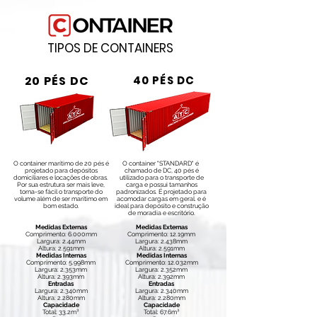
TIPOS DE CONTAINERS
20 PÉS DC
40 PÉS DC
O container marítimo de 20 pés é
O container "STANDARD" é
projetado para depósitos
chamado de DC, 40 pés é
domiciliares e locações de obras.
utilizado para o transporte de
Por sua estrutura ser mais leve,
carga e possui tamanhos
torna-se fácil o transporte do
padronizados. É projetado para
volume além de ser marítimo em
acomodar cargas em geral. e é
bom estado.
ideal para depósito e construção
de moradia e escritório.
Medidas Externas
Medidas Externas
Comprimento: 6.000mm
Comprimento: 12.19mm
Largura: 2.44mm
Largura: 2.438mm
Altura: 2.591mm
Altura: 2.591mm
Medidas Internas
Medidas Internas
Comprimento: 5.998mm
Comprimento: 12.032mm
Largura: 2.353mm
Largura: 2.352mm
Altura: 2.393mm
Altura: 2.392mm
Entradas
Entradas
Largura: 2.340mm
Largura: 2.340mm
Altura: 2.280mm
Altura: 2.280mm
Capacidade
Capacidade
Total: 33.2m³
Total: 67.6m³