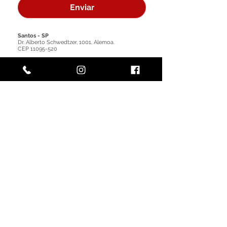
Enviar
Santos - SP
​Dr. Alberto Schwedtzer, 1001, Alemoa.
CEP
11095-520
Rio de janeiro - RJ
RJ-071, 119 - Caju.
CEP
20930-040
Paranaguá - PR
Estr. Velha de Alexandra 56, Imbocuí.
CEP
83250-000
Itajaí - SC
Rodovia BR 101, Km 116, Salseiros.
CEP
88317-000