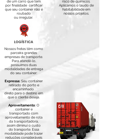
de um carro que tem
risco de químicos.
por finalidade certificar
A
plicamos o laudo de
que seu container não é
habitabilidade em
roubado
nossos projetos.
ou irregular.
LOGÍSTICA
Nossos fretes têm como
parceira grandes
empresas de transporte.
Para atendê-lo,
possuímos duas
modalidades de entrega
do seu container:
Expressa:
Seu container
retirado do porto e
encaminhado
direto para o destino em
que
o cliente deseja.
Aproveitamento
: O
container e
transportado com
aproveitamento de rota
da transportadora,
assim diminui o custo
do transporte. Essa
modalidade pode trazer
reduções consideráveis