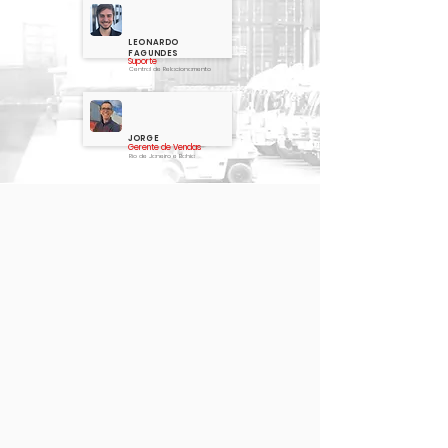
LEONARDO
FAGUNDES
Suporte
Central de Relacionamento
JORGE
Gerente de Vendas
Rio de Janeiro e Bahia