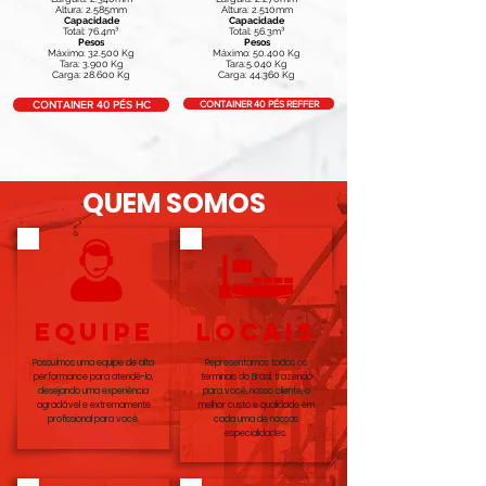
Altura: 2.585mm
Altura: 2.510mm
Capacidade
Capacidade
Total: 76.4m³
Total: 56.3m³
Pesos
Pesos
Máximo: 32.500 Kg
Máximo: 50.400 Kg
Tara: 3.900 Kg
Tara:5.040 Kg
Carga: 28.600 Kg
Carga: 44.360 Kg
CONTAINER 40 PÉS REFFER
CONTAINER 40 PÉS HC
QUEM SOMOS
equipe
LOCAIS
Possuímos uma equipe de alta
Representamos todos os
performance para atendê-lo,
terminais do Brasil, trazendo
desejando uma experiência
para você, nosso cliente, o
agradável e extremamente
melhor custo e qualidade em
profissional para você.
cada uma de nossas
especialidades.