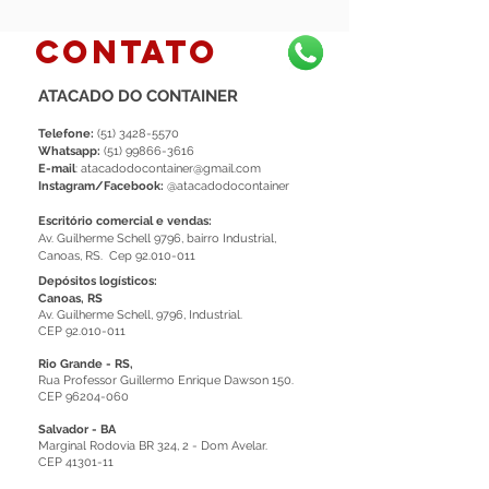
contato
ATACADO DO CONTAINER
Telefone:
(51) 3428-5570
Whatsapp:
(51) 99866-3616
E-mail
:
atacadodocontainer@gmail.com
Instagram/Facebook:
@atacadodocontainer
Escritório comercial e vendas:
Av. Guilherme Schell 9796, bairro Industrial,
Canoas, RS. Cep 92.010-011
Depósitos logísticos:
Canoas, RS
Av. Guilherme Schell, 9796, Industrial.
CEP
92.010-011
Rio Grande - RS,
Rua Professor Guillermo Enrique Dawson 150.
CEP
96204-060
Salvador - BA
Marginal Rodovia BR 324, 2 - Dom Avelar.
CEP
41301-11