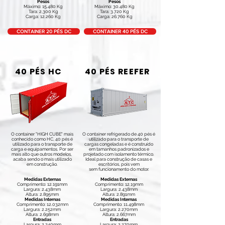
Pesos
Pesos
Máximo: 15.480 Kg
Máximo: 30.480 Kg
Tara: 2,300 Kg
Tara: 3.720 Kg
Carga: 12.260 Kg
Carga: 26.760 Kg
CONTAINER 20 PÉS DC
CONTAINER 40 PÉS DC
40 PÉS HC
40 PÉS REEFER
O container "HIGH CUBE" mais
O container refrigerado de 40 pés é
conhecido como HC, 40 pés é
utilizado para o transporte de
utilizado para o transporte de
cargas congeladas e é construído
carga e equipamentos. Por ser
em tamanhos padronizados e
mais alto que outros modelos,
projetado com isolamento térmico.
acaba sendo o mais utilizado
Ideal para construção de casas e
em construção.
escritórios, pois vem
sem funcionamento do motor.
Medidas Externas
Medidas Externas
Comprimento: 12.191mm
Comprimento: 12.19mm
Largura: 2.438mm
Largura: 2.438mm
Altura: 2.895mm
Altura: 2.891mm
Medidas Internas
Medidas Internas
Comprimento: 12.032mm
Comprimento: 11.498mm
Largura: 2.252mm
Largura: 2.270mm
Altura: 2.698mm
Altura: 2.667mm
Entradas
Entradas
Largura: 2.340mm
Largura: 2.270mm