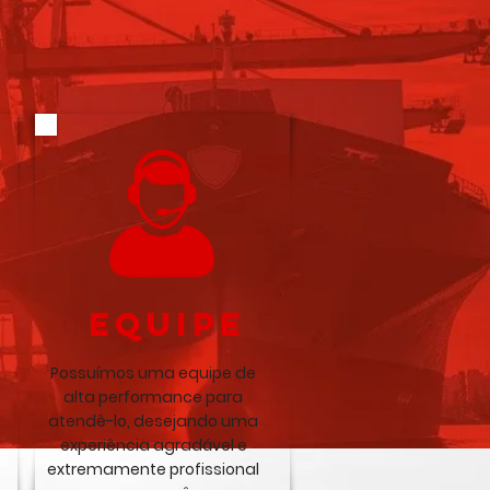
equipe
Possuímos uma equipe de
alta performance para
atendê-lo, desejando uma
experiência agradável e
extremamente profissional