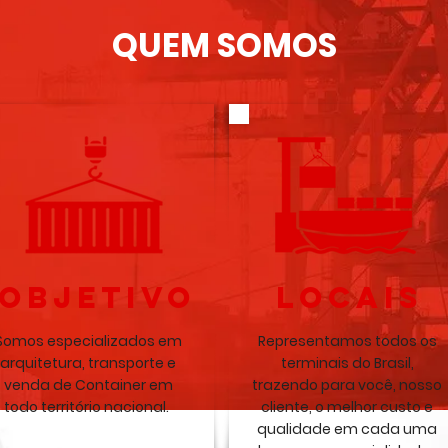
QUEM SOMOS
OBJETIVO
LOCAIS
Somos especializados em
Representamos todos os
arquitetura, transporte e
terminais do Brasil,
venda de Container em
trazendo para você, nosso
todo território nacional.
cliente, o melhor custo e
qualidade em cada uma