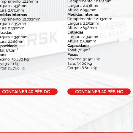
Comprimento: 12.191mm
mprimento: 12.19mm
Largura: 2.438mm
rgura: 2.438mm
Altura: 2.895mm
tura: 2.591mm
Medidas Internas
didas Internas
Comprimento: 12.032mm
mprimento: 12.032mm
Largura: 2.252mm
rgura: 2.352mm
Altura: 2.698mm
tura: 2.392mm
Entradas
tradas
Largura: 2.340mm
rgura: 2.340mm
Altura: 2.585mm
tura: 2.280mm
Capacidade
pacidade
Total: 76.4m³
tal: 67.6m³
Pesos
sos
Máximo: 32.500 Kg
ximo: 30.480 Kg
Tara: 3.900 Kg
ra: 3.720 Kg
Carga: 28.600 Kg
rga: 26.760 Kg
CONTAINER 40 PÉS DC
CONTAINER 40 PÉS HC