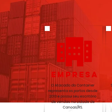
EMPRESA
O Atacado do Container
representa os portos desde
2013 e possui seu escritório
de vendas na cidade de
Canoas/RS.