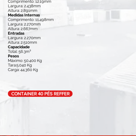
Comprimento: 12.19mm
Largura: 2.438mm
Altura: 2.891mm
Medidas Internas
Comprimento: 11.498mm
Largura: 2.270mm
Altura: 2.667mm
Entradas
Largura: 2.270mm
Altura: 2.510mm
Capacidade
Total: 56.3m³
Pesos
Máximo: 50.400 Kg
Tara:5.040 Kg
Carga: 44.360 Kg
CONTAINER 40 PÉS REFFER