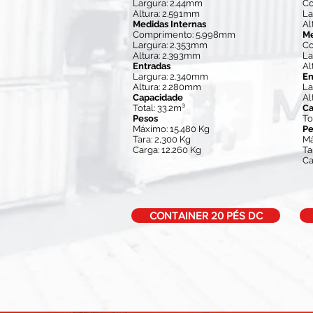
Largura: 2.44mm
Co
Altura: 2.591mm
La
Medidas Internas
Al
Comprimento: 5.998mm
Me
Largura: 2.353mm
Co
Altura: 2.393mm
La
Entradas
Al
Largura: 2.340mm
En
Altura: 2.280mm
La
Capacidade
Al
Total: 33.2m³
Ca
Pesos
To
Máximo: 15.480 Kg
Pe
Tara: 2,300 Kg
Má
Carga: 12.260 Kg
Ta
Ca
CONTAINER 20 PÉS DC