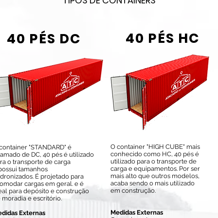
TIPOS DE CONTAINERS
40 PÉS HC
40 PÉS DC
O container "HIGH CUBE" mais
container "STANDARD" é
conhecido como HC, 40 pés é
amado de DC, 40 pés é utilizado
utilizado para o transporte de
ra o transporte de carga
carga e equipamentos. Por ser
possui tamanhos
mais alto que outros modelos,
dronizados. É projetado para
acaba sendo o mais utilizado
omodar cargas em geral. e é
em construção.
eal para depósito e construção
 moradia e escritório.
Medidas Externas
didas Externas