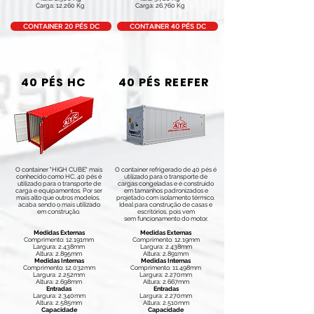
Carga: 12.260 Kg
Carga: 26.760 Kg
CONTAINER 20 PÉS DC
CONTAINER 40 PÉS DC
40 PÉS HC
40 PÉS REEFER
O container "HIGH CUBE" mais
O container refrigerado de 40 pés é
conhecido como HC, 40 pés é
utilizado para o transporte de
utilizado para o transporte de
cargas congeladas e é construído
carga e equipamentos. Por ser
em tamanhos padronizados e
mais alto que outros modelos,
projetado com isolamento térmico.
acaba sendo o mais utilizado
Ideal para construção de casas e
em construção.
escritórios, pois vem
sem funcionamento do motor.
Medidas Externas
Medidas Externas
Comprimento: 12.191mm
Comprimento: 12.19mm
Largura: 2.438mm
Largura: 2.438mm
Altura: 2.895mm
Altura: 2.891mm
Medidas Internas
Medidas Internas
Comprimento: 12.032mm
Comprimento: 11.498mm
Largura: 2.252mm
Largura: 2.270mm
Altura: 2.698mm
Altura: 2.667mm
Entradas
Entradas
Largura: 2.340mm
Largura: 2.270mm
Altura: 2.585mm
Altura: 2.510mm
Capacidade
Capacidade