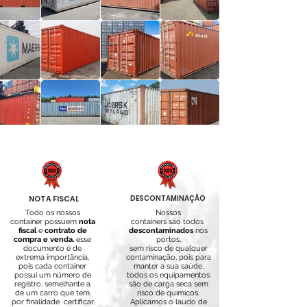
NOTA FISCAL
DESCONTAMINAÇÃO
Todo os nossos
Nossos
container possuem
nota
containers são todos
fiscal
e
contrato de
descontaminados
nos
compra e venda.
esse
portos,
documento é de
sem risco de qualquer
extrema importância,
contaminação, pois para
pois cada container
manter a sua saúde,
possui um número de
todos os equipamentos
registro, semelhante a
são de carga seca sem
de um carro que tem
risco de químicos.
por finalidade certificar
A
plicamos o laudo de