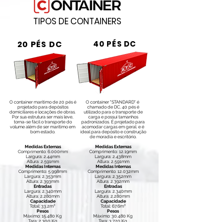
TIPOS DE CONTAINERS
20 PÉS DC
40 PÉS DC
O container marítimo de 20 pés é
O container "STANDARD" é
projetado para depósitos
chamado de DC, 40 pés é
domiciliares e locações de obras.
utilizado para o transporte de
Por sua estrutura ser mais leve,
carga e possui tamanhos
torna-se fácil o transporte do
padronizados. É projetado para
volume além de ser marítimo em
acomodar cargas em geral. e é
bom estado.
ideal para depósito e construção
de moradia e escritório.
Medidas Externas
Medidas Externas
Comprimento: 6.000mm
Comprimento: 12.19mm
Largura: 2.44mm
Largura: 2.438mm
Altura: 2.591mm
Altura: 2.591mm
Medidas Internas
Medidas Internas
Comprimento: 5.998mm
Comprimento: 12.032mm
Largura: 2.353mm
Largura: 2.352mm
Altura: 2.393mm
Altura: 2.392mm
Entradas
Entradas
Largura: 2.340mm
Largura: 2.340mm
Altura: 2.280mm
Altura: 2.280mm
Capacidade
Capacidade
Total: 33.2m³
Total: 67.6m³
Pesos
Pesos
Máximo: 15.480 Kg
Máximo: 30.480 Kg
Tara: 2,300 Kg
Tara: 3.720 Kg