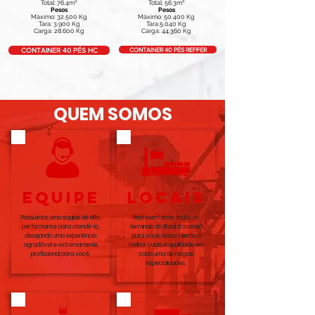
Total: 76.4m³
Total: 56.3m³
Pesos
Pesos
Máximo: 32.500 Kg
Máximo: 50.400 Kg
Tara: 3.900 Kg
Tara:5.040 Kg
Carga: 28.600 Kg
Carga: 44.360 Kg
CONTAINER 40 PÉS REFFER
CONTAINER 40 PÉS HC
QUEM SOMOS
equipe
LOCAIS
Possuímos uma equipe de alta
Representamos todos os
performance para atendê-lo,
terminais do Brasil, trazendo
desejando uma experiência
para você, nosso cliente, o
agradável e extremamente
melhor custo e qualidade em
profissional para você.
cada uma de nossas
especialidades.