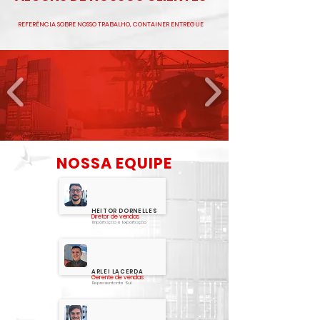
REFERÊNCIA SOBRE NOSSO TRABALHO, CONTAINER ENTREGUE
NOSSA EQUIPE
HEITOR DORNELLES
Diretor de vendas
Importação e Exportação
ARLEI LACERDA
Gerente de vendas
Representante Sul