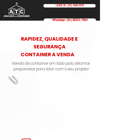
LIGUE JÁ: (51) 3428-5570
WhatsApp: (41) 99251-7984
RAPIDEZ, QUALIDADE E
SEGURANÇA
CONTAINER A VENDA
Venda de container em todo país, estamos
preparados para lidar com o seu projeto!