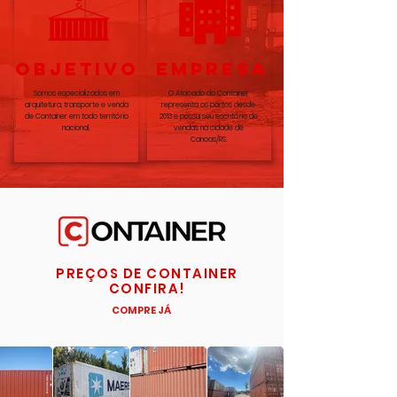
OBJETIVO
EMPRESA
Somos especializados em
O Atacado do Container
arquitetura, transporte e venda
representa os portos desde
de Container em todo território
2013 e possui seu escritório de
nacional.
vendas na cidade de
Canoas/RS.
PREÇOS DE CONTAINER
CONFIRA!
COMPRE JÁ