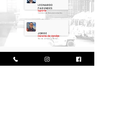
LEONARDO
FAGUNDES
Suporte
Central de Relacionamento
JORGE
Gerente de Vendas
Rio de Janeiro e Bahia
Perguntas frequentes
Tipos de Containers
Construções e Casas