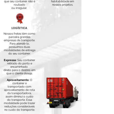
que seu container não é
habitabilidade em
roubado
nossos projetos.
ou irregular.
LOGÍSTICA
Nossos fretes têm como
parceira grandes
empresas de transporte.
Para atendê-lo,
possuímos duas
modalidades de entrega
do seu container:
Expressa:
Seu container
retirado do porto e
encaminhado
direto para o destino em
que
o cliente deseja.
Aproveitamento
: O
container e
transportado com
aproveitamento de rota
da transportadora,
assim diminui o custo
do transporte. Essa
modalidade pode trazer
reduções consideráveis
no custo do transporte.