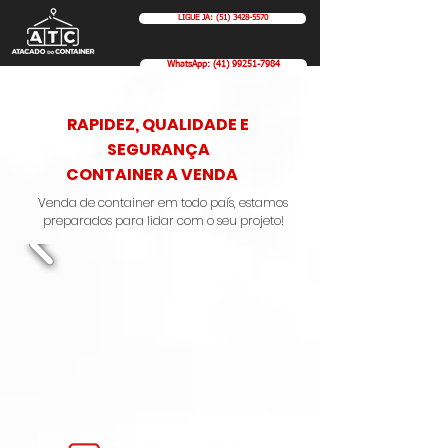
LIGUE JÁ: (51) 3428-5570
WhatsApp: (41) 99251-7984
RAPIDEZ, QUALIDADE E
SEGURANÇA
CONTAINER A VENDA
Venda de container em todo país, estamos
preparados para lidar com o seu projeto!