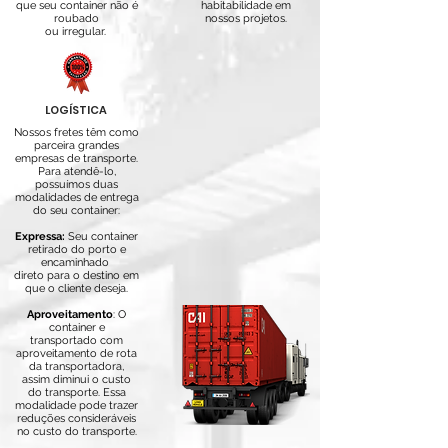
que seu container não é
habitabilidade em
roubado
nossos projetos.
ou irregular.
LOGÍSTICA
Nossos fretes têm como
parceira grandes
empresas de transporte.
Para atendê-lo,
possuímos duas
modalidades de entrega
do seu container:
Expressa:
Seu container
retirado do porto e
encaminhado
direto para o destino em
que
o cliente deseja.
Aproveitamento
: O
container e
transportado com
aproveitamento de rota
da transportadora,
assim diminui o custo
do transporte. Essa
modalidade pode trazer
reduções consideráveis
no custo do transporte.