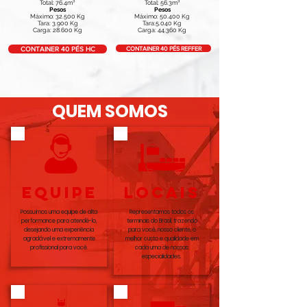
Total: 76.4m³
Total: 56.3m³
Pesos
Pesos
Máximo: 32.500 Kg
Máximo: 50.400 Kg
Tara: 3.900 Kg
Tara:5.040 Kg
Carga: 28.600 Kg
Carga: 44.360 Kg
CONTAINER 40 PÉS REFFER
CONTAINER 40 PÉS HC
QUEM SOMOS
equipe
LOCAIS
Possuímos uma equipe de alta
Representamos todos os
performance para atendê-lo,
terminais do Brasil, trazendo
desejando uma experiência
para você, nosso cliente, o
agradável e extremamente
melhor custo e qualidade em
profissional para você.
cada uma de nossas
especialidades.