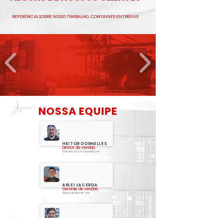
REFERÊNCIA SOBRE NOSSO TRABALHO, CONTAINER ENTREGUE
NOSSA EQUIPE
HEITOR DORNELLES
Diretor de vendas
Importação e Exportação
ARLEI LACERDA
Gerente de vendas
Representante Sul