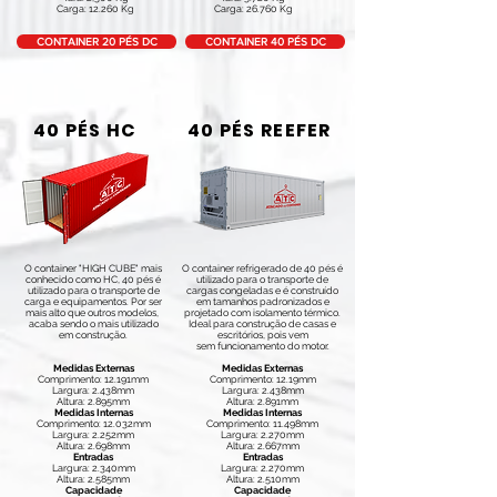
Carga: 12.260 Kg
Carga: 26.760 Kg
CONTAINER 20 PÉS DC
CONTAINER 40 PÉS DC
40 PÉS HC
40 PÉS REEFER
O container "HIGH CUBE" mais
O container refrigerado de 40 pés é
conhecido como HC, 40 pés é
utilizado para o transporte de
utilizado para o transporte de
cargas congeladas e é construído
carga e equipamentos. Por ser
em tamanhos padronizados e
mais alto que outros modelos,
projetado com isolamento térmico.
acaba sendo o mais utilizado
Ideal para construção de casas e
em construção.
escritórios, pois vem
sem funcionamento do motor.
Medidas Externas
Medidas Externas
Comprimento: 12.191mm
Comprimento: 12.19mm
Largura: 2.438mm
Largura: 2.438mm
Altura: 2.895mm
Altura: 2.891mm
Medidas Internas
Medidas Internas
Comprimento: 12.032mm
Comprimento: 11.498mm
Largura: 2.252mm
Largura: 2.270mm
Altura: 2.698mm
Altura: 2.667mm
Entradas
Entradas
Largura: 2.340mm
Largura: 2.270mm
Altura: 2.585mm
Altura: 2.510mm
Capacidade
Capacidade