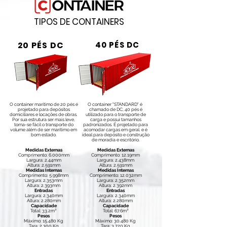
TIPOS DE CONTAINERS
20 PÉS DC
40 PÉS DC
O container marítimo de 20 pés é
O container "STANDARD" é
projetado para depósitos
chamado de DC, 40 pés é
domiciliares e locações de obras.
utilizado para o transporte de
Por sua estrutura ser mais leve,
carga e possui tamanhos
torna-se fácil o transporte do
padronizados. É projetado para
volume além de ser marítimo em
acomodar cargas em geral. e é
bom estado.
ideal para depósito e construção
de moradia e escritório.
Medidas Externas
Medidas Externas
Comprimento: 6.000mm
Comprimento: 12.19mm
Largura: 2.44mm
Largura: 2.438mm
Altura: 2.591mm
Altura: 2.591mm
Medidas Internas
Medidas Internas
Comprimento: 5.998mm
Comprimento: 12.032mm
Largura: 2.353mm
Largura: 2.352mm
Altura: 2.393mm
Altura: 2.392mm
Entradas
Entradas
Largura: 2.340mm
Largura: 2.340mm
Altura: 2.280mm
Altura: 2.280mm
Capacidade
Capacidade
Total: 33.2m³
Total: 67.6m³
Pesos
Pesos
Máximo: 15.480 Kg
Máximo: 30.480 Kg
Tara: 2,300 Kg
Tara: 3.720 Kg