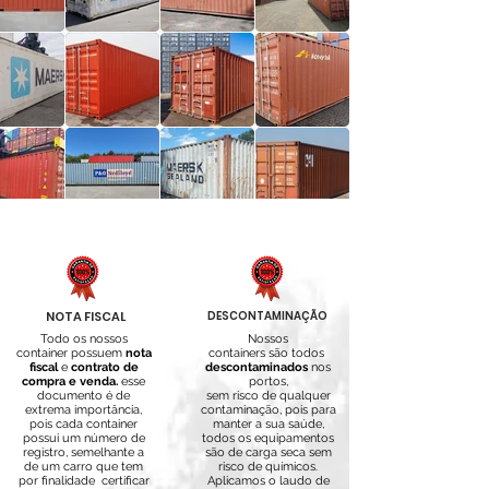
NOTA FISCAL
DESCONTAMINAÇÃO
Todo os nossos
Nossos
container possuem
nota
containers são todos
fiscal
e
contrato de
descontaminados
nos
compra e venda.
esse
portos,
documento é de
sem risco de qualquer
extrema importância,
contaminação, pois para
pois cada container
manter a sua saúde,
possui um número de
todos os equipamentos
registro, semelhante a
são de carga seca sem
de um carro que tem
risco de químicos.
por finalidade certificar
A
plicamos o laudo de