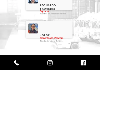
LEONARDO
FAGUNDES
Suporte
Central de Relacionamento
JORGE
Gerente de Vendas
Rio de Janeiro e Bahia
Perguntas frequentes
Tipos de Containers
Construções e Casas