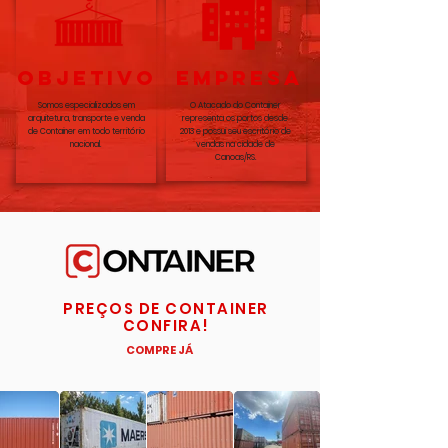
OBJETIVO
EMPRESA
Somos especializados em
O Atacado do Container
arquitetura, transporte e venda
representa os portos desde
de Container em todo território
2013 e possui seu escritório de
nacional.
vendas na cidade de
Canoas/RS.
PREÇOS DE CONTAINER
CONFIRA!
COMPRE JÁ