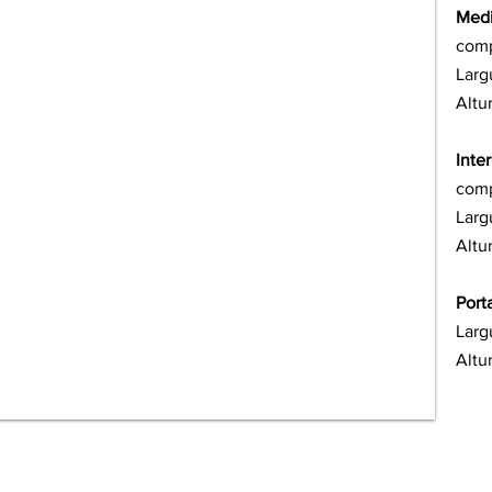
Medi
comp
Larg
Altu
Inter
comp
Larg
Altu
Port
Larg
Altu
*Imágenes con fines ilustrativos únicamente
*Imagens meramente ilustrativas