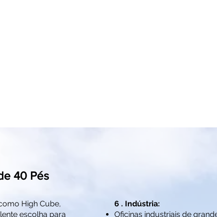
o 2
Piso de compensado
Resistente à chuva
naval
de 40 Pés
como High Cube,
6 . Indústria:
lente escolha para
Oficinas industriais de grand