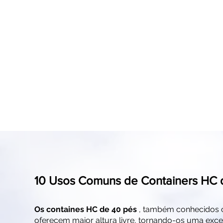
Cabeçalh
Varias cores
Ecológico e
sustentáve
10 Usos Comuns de Containers HC 
Os containes HC de 40 pés
, também conhecidos 
oferecem maior altura livre, tornando-os uma exce