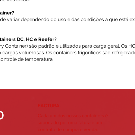
tainer?
pode variar dependendo do uso e das condições a que está e
ntainers DC, HC e Reefer?
ry Container) são padrão e utilizados para carga geral. Os 
cargas volumosas. Os containers frigoríficos são refrigerado
ontrole de temperatura.
FACTURA
0
Cada um dos nossos containers é
suportado por uma fatura e um
contrato de compra e venda.