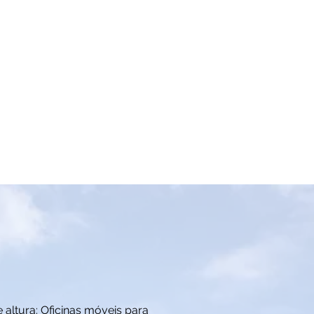
Container marítimo
Usado e reciclado
e altura: Oficinas móveis para