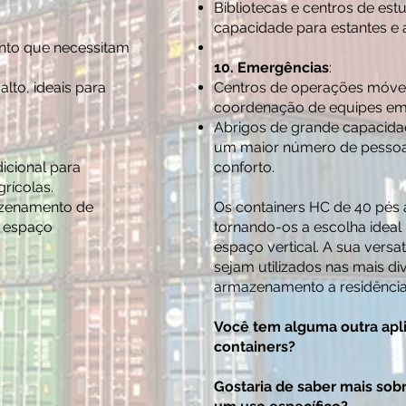
Bibliotecas e centros de est
capacidade para estantes e á
ento que necessitam
10. Emergências
:
alto, ideais para
Centros de operações móve
coordenação de equipes em 
Abrigos de grande capacid
um maior número de pessoa
icional para
conforto.
rícolas.
mazenamento de
Os containers HC de 40 pés 
e espaço
tornando-os a escolha ideal
espaço vertical. A sua versa
sejam utilizados nas mais di
armazenamento a residências
Você tem alguma outra apl
containers?
Gostaria de saber mais sob