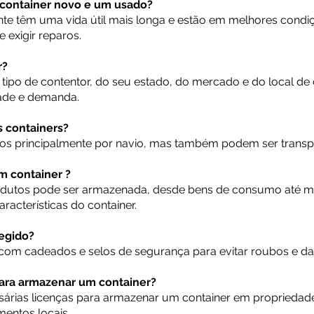
m container novo e um usado?
nte têm uma vida útil mais longa e estão em melhores condi
e exigir reparos.
r?
ipo de contentor, do seu estado, do mercado e do local de 
dade e demanda.
s containers?
dos principalmente por navio, mas também podem ser trans
m container ?
dutos pode ser armazenada, desde bens de consumo até ma
acterísticas do container.
egido?
 com cadeados e selos de segurança para evitar roubos e da
para armazenar um container?
sárias licenças para armazenar um container em propriedade
mentos locais.