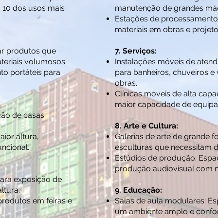
 10 dos usos mais
manutenção de grandes máqu
Estações de processamento
materiais em obras e projetos
ar produtos que
7. Serviços:
teriais volumosos.
Instalações móveis de aten
o portáteis para
para banheiros, chuveiros e 
obras.
Clínicas móveis de alta ca
maior capacidade de equipam
ução de casas
8. Arte e Cultura:
ior altura,
Galerias de arte de grande f
ncional.
esculturas que necessitam d
Estúdios de produção: Espaç
produção audiovisual com ne
para exposição de
ltura.
9. Educação:
rodutos em feiras e
Salas de aula modulares: E
um ambiente amplo e confor