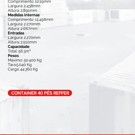
Comprimento: 12.19mm
Largura: 2.438mm
Altura: 2.891mm
Medidas Internas
Comprimento: 11.498mm
Largura: 2.270mm
Altura: 2.667mm
Entradas
Largura: 2.270mm
Altura: 2.510mm
Capacidade
Total: 56.3m³
Pesos
Máximo: 50.400 Kg
Tara:5.040 Kg
Carga: 44.360 Kg
CONTAINER 40 PÉS REFFER