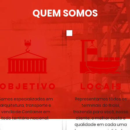
QUEM SOMOS
OBJETIVO
LOCAIS
Somos especializados em
Representamos todos os
arquitetura, transporte e
terminais do Brasil,
venda de Container em
trazendo para você, nosso
todo território nacional.
cliente, o melhor custo e
qualidade em cada uma