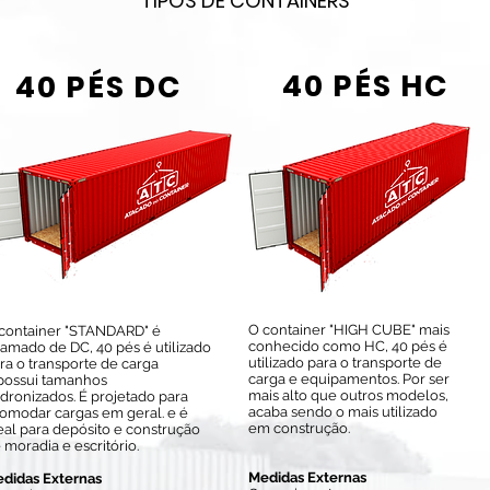
TIPOS DE CONTAINERS
40 PÉS HC
40 PÉS DC
O container "HIGH CUBE" mais
container "STANDARD" é
conhecido como HC, 40 pés é
amado de DC, 40 pés é utilizado
utilizado para o transporte de
ra o transporte de carga
carga e equipamentos. Por ser
possui tamanhos
mais alto que outros modelos,
dronizados. É projetado para
acaba sendo o mais utilizado
omodar cargas em geral. e é
em construção.
eal para depósito e construção
 moradia e escritório.
Medidas Externas
didas Externas