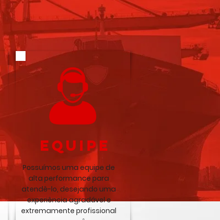
equipe
Possuímos uma equipe de
alta performance para
atendê-lo, desejando uma
experiência agradável e
extremamente profissional