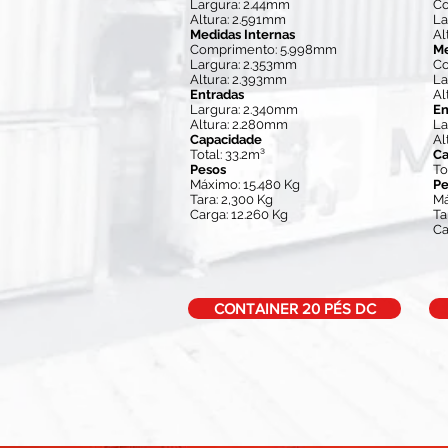
Largura: 2.44mm
Co
Altura: 2.591mm
La
Medidas Internas
Al
Comprimento: 5.998mm
Me
Largura: 2.353mm
Co
Altura: 2.393mm
La
Entradas
Al
Largura: 2.340mm
En
Altura: 2.280mm
La
Capacidade
Al
Total: 33.2m³
Ca
Pesos
To
Máximo: 15.480 Kg
Pe
Tara: 2,300 Kg
Má
Carga: 12.260 Kg
Ta
Ca
CONTAINER 20 PÉS DC