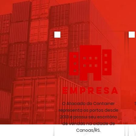
EMPRESA
O Atacado do Container
representa os portos desde
2013 e possui seu escritório
de vendas na cidade de
Canoas/RS.