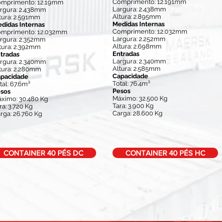
Comprimento: 12.191mm
mprimento: 12.19mm
Largura: 2.438mm
rgura: 2.438mm
Altura: 2.895mm
tura: 2.591mm
Medidas Internas
didas Internas
Comprimento: 12.032mm
mprimento: 12.032mm
Largura: 2.252mm
rgura: 2.352mm
Altura: 2.698mm
tura: 2.392mm
Entradas
tradas
Largura: 2.340mm
rgura: 2.340mm
Altura: 2.585mm
tura: 2.280mm
Capacidade
pacidade
Total: 76.4m³
tal: 67.6m³
Pesos
sos
Máximo: 32.500 Kg
ximo: 30.480 Kg
Tara: 3.900 Kg
ra: 3.720 Kg
Carga: 28.600 Kg
rga: 26.760 Kg
CONTAINER 40 PÉS DC
CONTAINER 40 PÉS HC