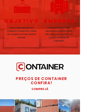
OBJETIVO
EMPRESA
Somos especializados em
O Atacado do Container
arquitetura, transporte e venda
representa os portos desde
de Container em todo território
2013 e possui seu escritório de
nacional.
vendas na cidade de
Canoas/RS.
PREÇOS DE CONTAINER
CONFIRA!
COMPRE JÁ