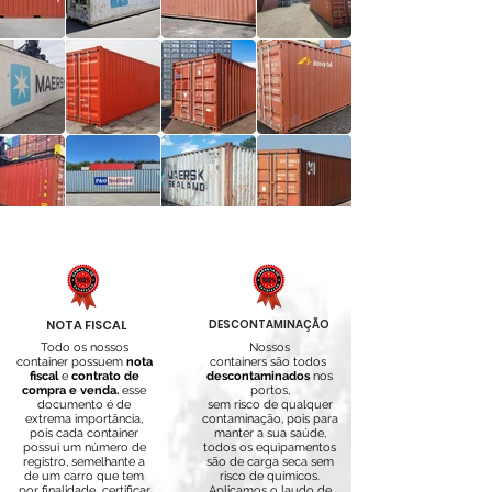
NOTA FISCAL
DESCONTAMINAÇÃO
Todo os nossos
Nossos
container possuem
nota
containers são todos
fiscal
e
contrato de
descontaminados
nos
compra e venda.
esse
portos,
documento é de
sem risco de qualquer
extrema importância,
contaminação, pois para
pois cada container
manter a sua saúde,
possui um número de
todos os equipamentos
registro, semelhante a
são de carga seca sem
de um carro que tem
risco de químicos.
por finalidade certificar
A
plicamos o laudo de