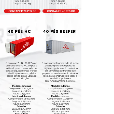
Tara: 2,300 Kg
Tara: 3.720 Kg
Carga: 12.260 Kg
Carga: 26.760 Kg
CONTAINER 20 PÉS DC
CONTAINER 40 PÉS DC
40 PÉS HC
40 PÉS REEFER
O container "HIGH CUBE" mais
O container refrigerado de 40 pés é
conhecido como HC, 40 pés é
utilizado para o transporte de
utilizado para o transporte de
cargas congeladas e é construído
carga e equipamentos. Por ser
em tamanhos padronizados e
mais alto que outros modelos,
projetado com isolamento térmico.
acaba sendo o mais utilizado
Ideal para construção de casas e
em construção.
escritórios, pois vem
sem funcionamento do motor.
Medidas Externas
Medidas Externas
Comprimento: 12.191mm
Comprimento: 12.19mm
Largura: 2.438mm
Largura: 2.438mm
Altura: 2.895mm
Altura: 2.891mm
Medidas Internas
Medidas Internas
Comprimento: 12.032mm
Comprimento: 11.498mm
Largura: 2.252mm
Largura: 2.270mm
Altura: 2.698mm
Altura: 2.667mm
Entradas
Entradas
Largura: 2.340mm
Largura: 2.270mm
Altura: 2.585mm
Altura: 2.510mm