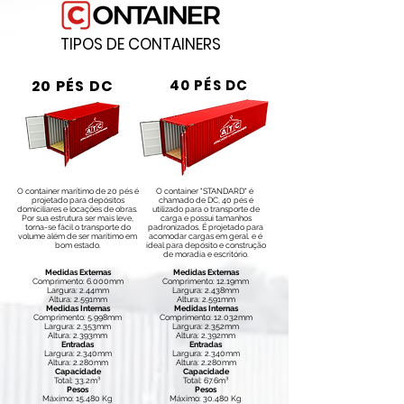
TIPOS DE CONTAINERS
20 PÉS DC
40 PÉS DC
O container marítimo de 20 pés é
O container "STANDARD" é
projetado para depósitos
chamado de DC, 40 pés é
domiciliares e locações de obras.
utilizado para o transporte de
Por sua estrutura ser mais leve,
carga e possui tamanhos
torna-se fácil o transporte do
padronizados. É projetado para
volume além de ser marítimo em
acomodar cargas em geral. e é
bom estado.
ideal para depósito e construção
de moradia e escritório.
Medidas Externas
Medidas Externas
Comprimento: 6.000mm
Comprimento: 12.19mm
Largura: 2.44mm
Largura: 2.438mm
Altura: 2.591mm
Altura: 2.591mm
Medidas Internas
Medidas Internas
Comprimento: 5.998mm
Comprimento: 12.032mm
Largura: 2.353mm
Largura: 2.352mm
Altura: 2.393mm
Altura: 2.392mm
Entradas
Entradas
Largura: 2.340mm
Largura: 2.340mm
Altura: 2.280mm
Altura: 2.280mm
Capacidade
Capacidade
Total: 33.2m³
Total: 67.6m³
Pesos
Pesos
Máximo: 15.480 Kg
Máximo: 30.480 Kg