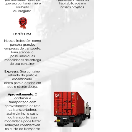
que seu container não é
habitabilidade em
roubado
nossos projetos.
ou irregular.
LOGÍSTICA
Nossos fretes têm como
parceira grandes
empresas de transporte.
Para atendê-lo,
possuímos duas
modalidades de entrega
do seu container:
Expressa:
Seu container
retirado do porto e
encaminhado
direto para o destino em
que
o cliente deseja.
Aproveitamento
: O
container e
transportado com
aproveitamento de rota
da transportadora,
assim diminui o custo
do transporte. Essa
modalidade pode trazer
reduções consideráveis
no custo do transporte.