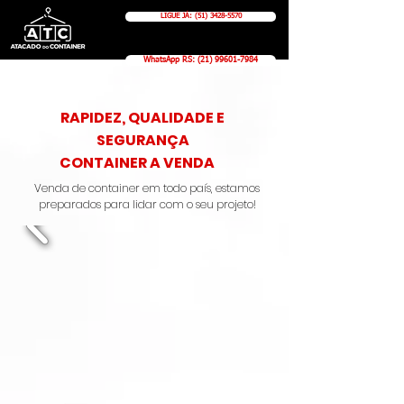
LIGUE JÁ: (51) 3428-5570
WhatsApp RS: (21) 99601-7984
RAPIDEZ, QUALIDADE E
SEGURANÇA
CONTAINER A VENDA
Venda de container em todo país, estamos
preparados para lidar com o seu projeto!