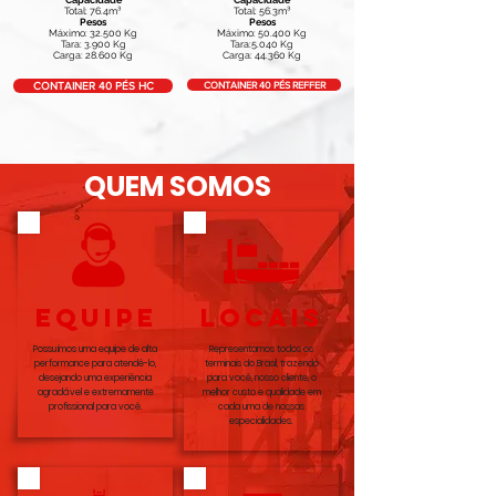
Capacidade
Capacidade
Total: 76.4m³
Total: 56.3m³
Pesos
Pesos
Máximo: 32.500 Kg
Máximo: 50.400 Kg
Tara: 3.900 Kg
Tara:5.040 Kg
Carga: 28.600 Kg
Carga: 44.360 Kg
CONTAINER 40 PÉS REFFER
CONTAINER 40 PÉS HC
QUEM SOMOS
equipe
LOCAIS
Possuímos uma equipe de alta
Representamos todos os
performance para atendê-lo,
terminais do Brasil, trazendo
desejando uma experiência
para você, nosso cliente, o
agradável e extremamente
melhor custo e qualidade em
profissional para você.
cada uma de nossas
especialidades.