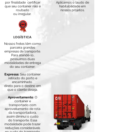
por finalidade certificar
A
plicamos o laudo de
que seu container não é
habitabilidade em
roubado
nossos projetos.
ou irregular.
LOGÍSTICA
Nossos fretes têm como
parceira grandes
empresas de transporte.
Para atendê-lo,
possuímos duas
modalidades de entrega
do seu container:
Expressa:
Seu container
retirado do porto e
encaminhado
direto para o destino em
que
o cliente deseja.
Aproveitamento
: O
container e
transportado com
aproveitamento de rota
da transportadora,
assim diminui o custo
do transporte. Essa
modalidade pode trazer
reduções consideráveis
no custo do transporte.