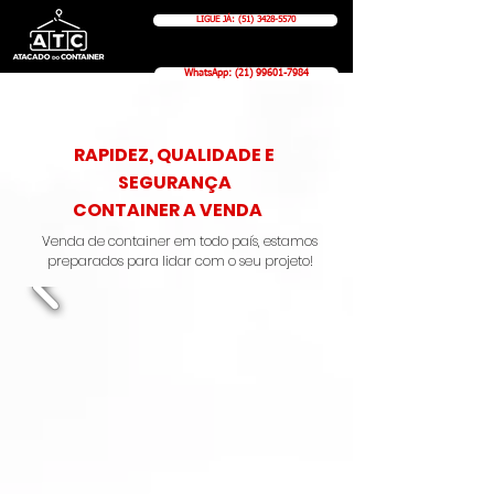
LIGUE JÁ: (51) 3428-5570
WhatsApp: (21) 99601-7984
RAPIDEZ, QUALIDADE E
SEGURANÇA
CONTAINER A VENDA
Venda de container em todo país, estamos
preparados para lidar com o seu projeto!