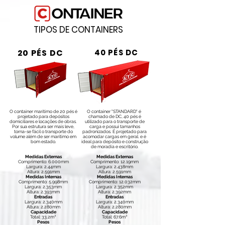
TIPOS DE CONTAINERS
20 PÉS DC
40 PÉS DC
O container marítimo de 20 pés é
O container "STANDARD" é
projetado para depósitos
chamado de DC, 40 pés é
domiciliares e locações de obras.
utilizado para o transporte de
Por sua estrutura ser mais leve,
carga e possui tamanhos
torna-se fácil o transporte do
padronizados. É projetado para
volume além de ser marítimo em
acomodar cargas em geral. e é
bom estado.
ideal para depósito e construção
de moradia e escritório.
Medidas Externas
Medidas Externas
Comprimento: 6.000mm
Comprimento: 12.19mm
Largura: 2.44mm
Largura: 2.438mm
Altura: 2.591mm
Altura: 2.591mm
Medidas Internas
Medidas Internas
Comprimento: 5.998mm
Comprimento: 12.032mm
Largura: 2.353mm
Largura: 2.352mm
Altura: 2.393mm
Altura: 2.392mm
Entradas
Entradas
Largura: 2.340mm
Largura: 2.340mm
Altura: 2.280mm
Altura: 2.280mm
Capacidade
Capacidade
Total: 33.2m³
Total: 67.6m³
Pesos
Pesos