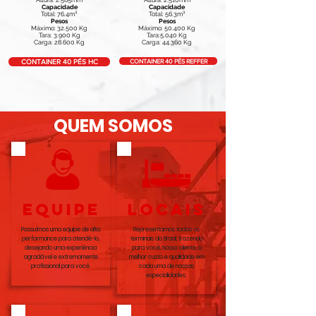
Altura: 2.585mm
Altura: 2.510mm
Capacidade
Capacidade
Total: 76.4m³
Total: 56.3m³
Pesos
Pesos
Máximo: 32.500 Kg
Máximo: 50.400 Kg
Tara: 3.900 Kg
Tara:5.040 Kg
Carga: 28.600 Kg
Carga: 44.360 Kg
CONTAINER 40 PÉS REFFER
CONTAINER 40 PÉS HC
QUEM SOMOS
equipe
LOCAIS
Possuímos uma equipe de alta
Representamos todos os
performance para atendê-lo,
terminais do Brasil, trazendo
desejando uma experiência
para você, nosso cliente, o
agradável e extremamente
melhor custo e qualidade em
profissional para você.
cada uma de nossas
especialidades.