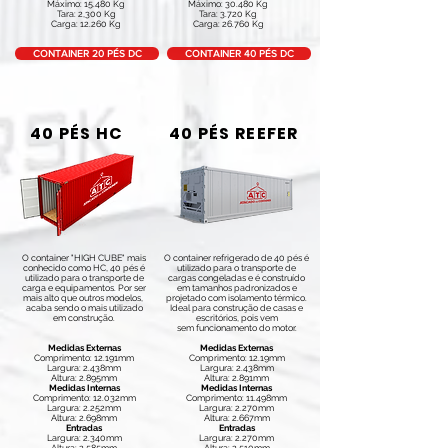
Máximo: 15.480 Kg
Máximo: 30.480 Kg
Tara: 2,300 Kg
Tara: 3.720 Kg
Carga: 12.260 Kg
Carga: 26.760 Kg
CONTAINER 20 PÉS DC
CONTAINER 40 PÉS DC
40 PÉS HC
40 PÉS REEFER
O container "HIGH CUBE" mais
O container refrigerado de 40 pés é
conhecido como HC, 40 pés é
utilizado para o transporte de
utilizado para o transporte de
cargas congeladas e é construído
carga e equipamentos. Por ser
em tamanhos padronizados e
mais alto que outros modelos,
projetado com isolamento térmico.
acaba sendo o mais utilizado
Ideal para construção de casas e
em construção.
escritórios, pois vem
sem funcionamento do motor.
Medidas Externas
Medidas Externas
Comprimento: 12.191mm
Comprimento: 12.19mm
Largura: 2.438mm
Largura: 2.438mm
Altura: 2.895mm
Altura: 2.891mm
Medidas Internas
Medidas Internas
Comprimento: 12.032mm
Comprimento: 11.498mm
Largura: 2.252mm
Largura: 2.270mm
Altura: 2.698mm
Altura: 2.667mm
Entradas
Entradas
Largura: 2.340mm
Largura: 2.270mm