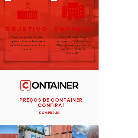
OBJETIVO
EMPRESA
Somos especializados em
O Atacado do Container
arquitetura, transporte e venda
representa os portos desde
de Container em todo território
2013 e possui seu escritório de
nacional.
vendas na cidade de
Canoas/RS.
PREÇOS DE CONTAINER
CONFIRA!
COMPRE JÁ