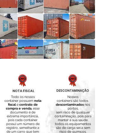
NOTA FISCAL
DESCONTAMINAÇÃO
Todo os nossos
Nossos
container possuem
nota
containers são todos
fiscal
e
contrato de
descontaminados
nos
compra e venda.
esse
portos,
documento é de
sem risco de qualquer
extrema importância,
contaminação, pois para
pois cada container
manter a sua saúde,
possui um número de
todos os equipamentos
registro, semelhante a
são de carga seca sem
de um carro que tem
risco de químicos.