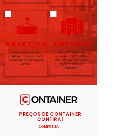
OBJETIVO
EMPRESA
Somos especializados em
O Atacado do Container
arquitetura, transporte e venda
representa os portos desde
de Container em todo território
2013 e possui seu escritório de
nacional.
vendas na cidade de
Canoas/RS.
PREÇOS DE CONTAINER
CONFIRA!
COMPRE JÁ