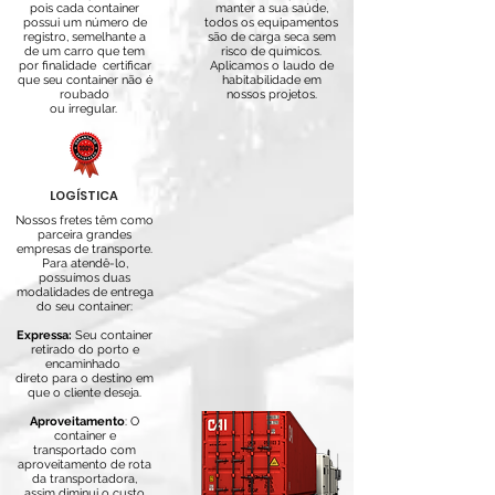
pois cada container
manter a sua saúde,
possui um número de
todos os equipamentos
registro, semelhante a
são de carga seca sem
de um carro que tem
risco de químicos.
por finalidade certificar
A
plicamos o laudo de
que seu container não é
habitabilidade em
roubado
nossos projetos.
ou irregular.
LOGÍSTICA
Nossos fretes têm como
parceira grandes
empresas de transporte.
Para atendê-lo,
possuímos duas
modalidades de entrega
do seu container:
Expressa:
Seu container
retirado do porto e
encaminhado
direto para o destino em
que
o cliente deseja.
Aproveitamento
: O
container e
transportado com
aproveitamento de rota
da transportadora,
assim diminui o custo