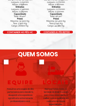
Largura: 2.252mm
Largura: 2.270mm
Altura: 2.698mm
Altura: 2.667mm
Entradas
Entradas
Largura: 2.340mm
Largura: 2.270mm
Altura: 2.585mm
Altura: 2.510mm
Capacidade
Capacidade
Total: 76.4m³
Total: 56.3m³
Pesos
Pesos
Máximo: 32.500 Kg
Máximo: 50.400 Kg
Tara: 3.900 Kg
Tara:5.040 Kg
Carga: 28.600 Kg
Carga: 44.360 Kg
CONTAINER 40 PÉS REFFER
CONTAINER 40 PÉS HC
QUEM SOMOS
equipe
LOCAIS
Possuímos uma equipe de alta
Representamos todos os
performance para atendê-lo,
terminais do Brasil, trazendo
desejando uma experiência
para você, nosso cliente, o
agradável e extremamente
melhor custo e qualidade em
profissional para você.
cada uma de nossas
especialidades.