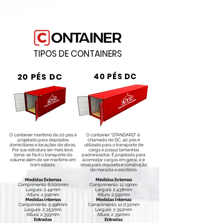
TIPOS DE CONTAINERS
20 PÉS DC
40 PÉS DC
O container marítimo de 20 pés é
O container "STANDARD" é
projetado para depósitos
chamado de DC, 40 pés é
domiciliares e locações de obras.
utilizado para o transporte de
Por sua estrutura ser mais leve,
carga e possui tamanhos
torna-se fácil o transporte do
padronizados. É projetado para
volume além de ser marítimo em
acomodar cargas em geral. e é
bom estado.
ideal para depósito e construção
de moradia e escritório.
Medidas Externas
Medidas Externas
Comprimento: 6.000mm
Comprimento: 12.19mm
Largura: 2.44mm
Largura: 2.438mm
Altura: 2.591mm
Altura: 2.591mm
Medidas Internas
Medidas Internas
Comprimento: 5.998mm
Comprimento: 12.032mm
Largura: 2.353mm
Largura: 2.352mm
Altura: 2.393mm
Altura: 2.392mm
Entradas
Entradas