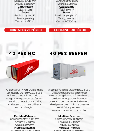
Largura: 2.340mm
Largura: 2.340mm
Altura: 2.280mm
Altura: 2.280mm
Capacidade
Capacidade
Total: 33.2m³
Total: 67.6m³
Pesos
Pesos
Máximo: 15.480 Kg
Máximo: 30.480 Kg
Tara: 2,300 Kg
Tara: 3.720 Kg
Carga: 12.260 Kg
Carga: 26.760 Kg
CONTAINER 20 PÉS DC
CONTAINER 40 PÉS DC
40 PÉS HC
40 PÉS REEFER
O container "HIGH CUBE" mais
O container refrigerado de 40 pés é
conhecido como HC, 40 pés é
utilizado para o transporte de
utilizado para o transporte de
cargas congeladas e é construído
carga e equipamentos. Por ser
em tamanhos padronizados e
mais alto que outros modelos,
projetado com isolamento térmico.
acaba sendo o mais utilizado
Ideal para construção de casas e
em construção.
escritórios, pois vem
sem funcionamento do motor.
Medidas Externas
Medidas Externas
Comprimento: 12.191mm
Comprimento: 12.19mm
Largura: 2.438mm
Largura: 2.438mm
Altura: 2.895mm
Altura: 2.891mm
Medidas Internas
Medidas Internas
Comprimento: 12.032mm
Comprimento: 11.498mm