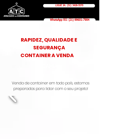
LIGUE JÁ: (51) 3428-5570
WhatsApp RS: (21) 99601-7984
RAPIDEZ, QUALIDADE E
SEGURANÇA
CONTAINER A VENDA
BAHIA
Venda de container em todo país, estamos
preparados para lidar com o seu projeto!