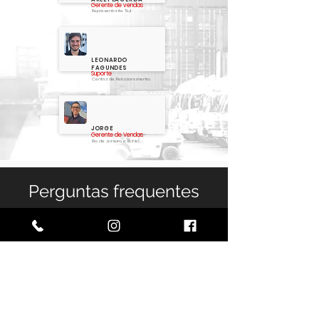
Gerente de vendas
Representante Sul
LEONARDO
FAGUNDES
Suporte
Central de Relacionamento
JORGE
Gerente de Vendas
Rio de Janeiro e Bahia
Perguntas frequentes
Tipos de Containers
Construções e Casas