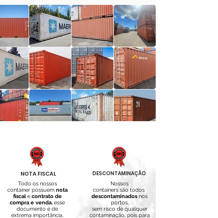
NOTA FISCAL
DESCONTAMINAÇÃO
Todo os nossos
Nossos
container possuem
nota
containers são todos
fiscal
e
contrato de
descontaminados
nos
compra e venda.
esse
portos,
documento é de
sem risco de qualquer
extrema importância,
contaminação, pois para