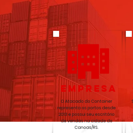
EMPRESA
O Atacado do Container
representa os portos desde
2013 e possui seu escritório
de vendas na cidade de
Canoas/RS.