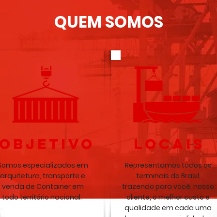
QUEM SOMOS
OBJETIVO
LOCAIS
Somos especializados em
Representamos todos os
arquitetura, transporte e
terminais do Brasil,
venda de Container em
trazendo para você, nosso
todo território nacional.
cliente, o melhor custo e
qualidade em cada uma