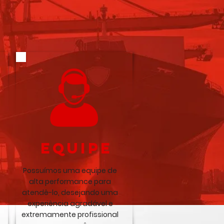
equipe
Possuímos uma equipe de
alta performance para
atendê-lo, desejando uma
experiência agradável e
extremamente profissional