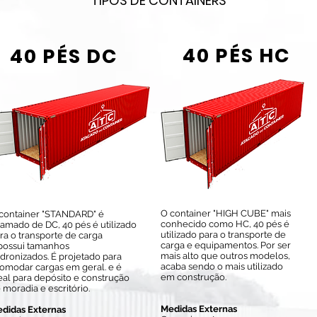
TIPOS DE CONTAINERS
40 PÉS HC
40 PÉS DC
O container "HIGH CUBE" mais
container "STANDARD" é
conhecido como HC, 40 pés é
amado de DC, 40 pés é utilizado
utilizado para o transporte de
ra o transporte de carga
carga e equipamentos. Por ser
possui tamanhos
mais alto que outros modelos,
dronizados. É projetado para
acaba sendo o mais utilizado
omodar cargas em geral. e é
em construção.
eal para depósito e construção
 moradia e escritório.
Medidas Externas
didas Externas