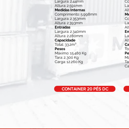
Largura: 2.44mm
Co
Altura: 2.591mm
La
Medidas Internas
Al
Comprimento: 5.998mm
Me
Largura: 2.353mm
Co
Altura: 2.393mm
La
Entradas
Al
Largura: 2.340mm
En
Altura: 2.280mm
La
Capacidade
Al
Total: 33.2m³
Ca
Pesos
To
Máximo: 15.480 Kg
Pe
Tara: 2,300 Kg
Má
Carga: 12.260 Kg
Ta
Ca
CONTAINER 20 PÉS DC