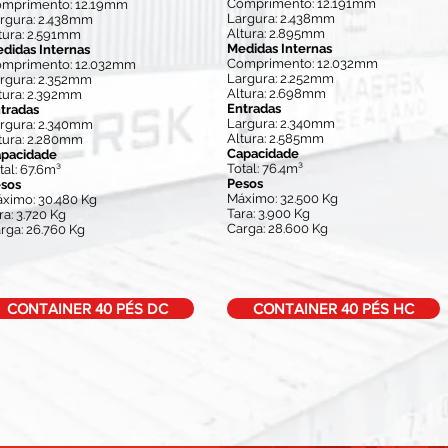
Comprimento: 12.191mm
mprimento: 12.19mm
Largura: 2.438mm
rgura: 2.438mm
Altura: 2.895mm
tura: 2.591mm
Medidas Internas
didas Internas
Comprimento: 12.032mm
mprimento: 12.032mm
Largura: 2.252mm
rgura: 2.352mm
Altura: 2.698mm
tura: 2.392mm
Entradas
tradas
Largura: 2.340mm
rgura: 2.340mm
Altura: 2.585mm
tura: 2.280mm
Capacidade
pacidade
Total: 76.4m³
tal: 67.6m³
Pesos
sos
Máximo: 32.500 Kg
ximo: 30.480 Kg
Tara: 3.900 Kg
ra: 3.720 Kg
Carga: 28.600 Kg
rga: 26.760 Kg
CONTAINER 40 PÉS DC
CONTAINER 40 PÉS HC