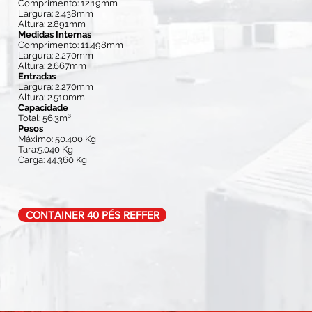
Comprimento: 12.19mm
Largura: 2.438mm
Altura: 2.891mm
Medidas Internas
Comprimento: 11.498mm
Largura: 2.270mm
Altura: 2.667mm
Entradas
Largura: 2.270mm
Altura: 2.510mm
Capacidade
Total: 56.3m³
Pesos
Máximo: 50.400 Kg
Tara:5.040 Kg
Carga: 44.360 Kg
CONTAINER 40 PÉS REFFER